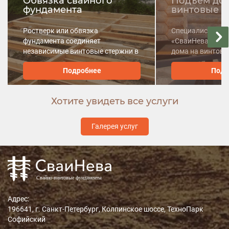
Обвязка свайного
Подъем дом
фундамента
винтовые с
Ростверк или обвязка
Специалисты ко
фундамента соединяет
«СваиНева» орг
независимые винтовые стержни в
дома на винтовы
монолитную конструкцию.
реконструкции с
Подробнее
Подр
установки новог
Хотите увидеть все услуги
Галерея услуг
Адрес:
196641, г. Санкт-Петербург, Колпинское шоссе, ТехноПарк
Софийский