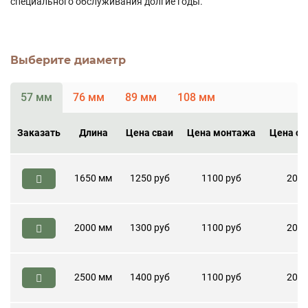
специального обслуживания долгие годы.
Выберите диаметр
57 мм
76 мм
89 мм
108 мм
Заказать
Длина
Цена сваи
Цена монтажа
Цена ог
1650 мм
1250 руб
1100 руб
200 
2000 мм
1300 руб
1100 руб
200 
2500 мм
1400 руб
1100 руб
200 