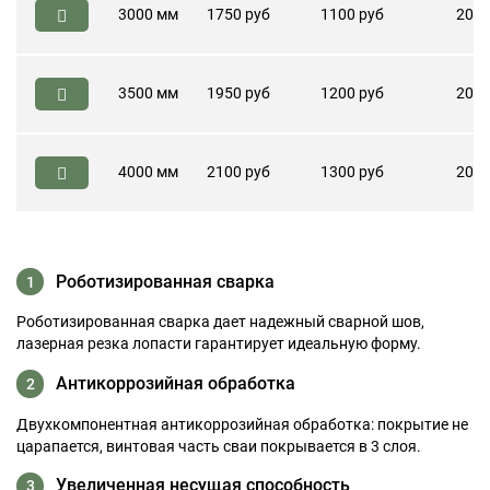
3000 мм
1750 руб
1100 руб
200 
3500 мм
1950 руб
1200 руб
200 
4000 мм
2100 руб
1300 руб
200 
Роботизированная сварка
1
Роботизированная сварка дает надежный сварной шов,
лазерная резка лопасти гарантирует идеальную форму.
Антикоррозийная обработка
2
Двухкомпонентная антикоррозийная обработка: покрытие не
царапается, винтовая часть сваи покрывается в 3 слоя.
Увеличенная несущая способность
3