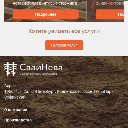
независимые винтовые стержни в
фундаментов жил
монолитную конструкцию.
хозпостроек, и д
Подробнее
Подр
сооружений.
Хотите увидеть все услуги
Галерея услуг
Адрес:
196641, г. Санкт-Петербург, Колпинское шоссе, ТехноПарк
Софийский
О компании
Производство