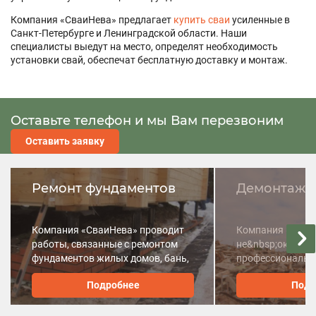
Компания «СваиНева» предлагает
купить сваи
усиленные в
Санкт-Петербурге и Ленинградской области. Наши
специалисты выедут на место, определят необходимость
установки свай, обеспечат бесплатную доставку и монтаж.
Оставьте телефон и мы Вам перезвоним
Оставить заявку
Ремонт фундаментов
Демонтаж 
Компания «СваиНева» проводит
Компания «Сваи
работы, связанные с ремонтом
не&nbsp;оказыва
фундаментов жилых домов, бань,
профессиональн
хозпостроек, и других
домов под ключ
Подробнее
Подр
сооружений.
уборкой и вывоз
полигон.