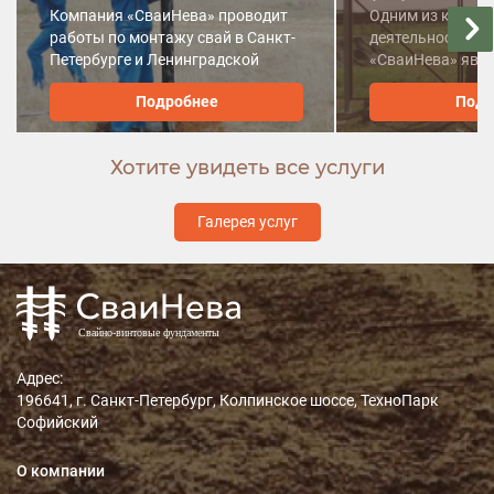
Компания «СваиНева» проводит
Одним из ключе
работы по монтажу свай в Санкт-
деятельности к
Петербурге и Ленинградской
«СваиНева» явл
области.
металлоконструк
Подробнее
Подр
Хотите увидеть все услуги
Галерея услуг
Адрес:
196641, г. Санкт-Петербург, Колпинское шоссе, ТехноПарк
Софийский
О компании