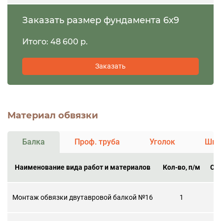
Заказать размер фундамента 6x9
Итого: 48 600 р.
Заказать
Материал обвязки
Балка
Проф. труба
Уголок
Шве
Наименование вида работ и материалов
Кол-во, п/м
Ст
Монтаж обвязки двутавровой балкой №16
1