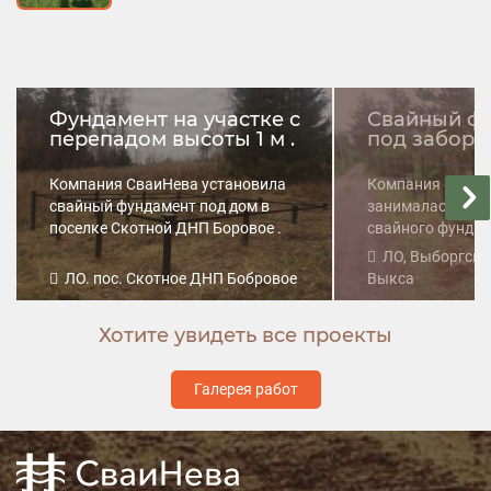
Фундамент на участке с
Свайный ф
перепадом высоты 1 м .
под забор и
Компания СваиНева установила
Компания «Сваи
свайный фундамент под дом в
занималась изг
поселке Скотной ДНП Боровое .
свайного фундам
забор из свай.
ЛО, Выборгский
ЛО. пос. Скотное ДНП Бобровое
Выкса
Хотите увидеть все проекты
Галерея работ